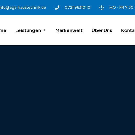
info@ags-haustechnik.de
0721 96310110
MO - FR 7:30 
me
Leistungen
Markenwelt
Über Uns
Konta