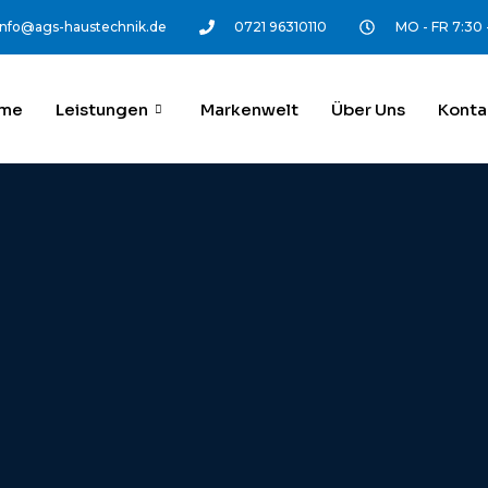
info@ags-haustechnik.de
0721 96310110
MO - FR 7:30 
me
Leistungen
Markenwelt
Über Uns
Konta